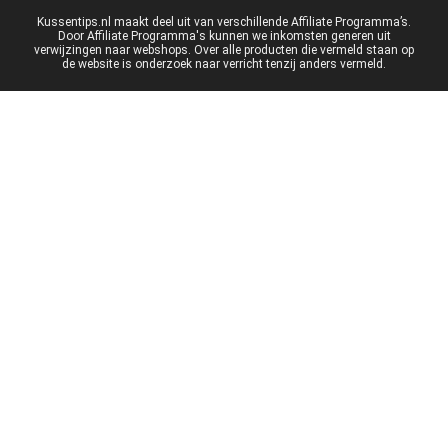
Kussentips.nl maakt deel uit van verschillende Affiliate Programma’s.
Door Affiliate Programma's kunnen we inkomsten generen uit
verwijzingen naar webshops. Over alle producten die vermeld staan op
de website is onderzoek naar verricht tenzij anders vermeld.