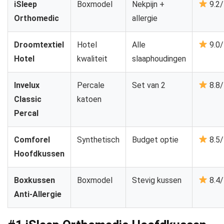
iSleep
Boxmodel
Nekpijn +
9.2
Orthomedic
allergie
Droomtextiel
Hotel
Alle
9.0
Hotel
kwaliteit
slaaphoudingen
Invelux
Percale
Set van 2
8.8
Classic
katoen
Percal
Comforel
Synthetisch
Budget optie
8.5
Hoofdkussen
Boxkussen
Boxmodel
Stevig kussen
8.4
Anti-Allergie