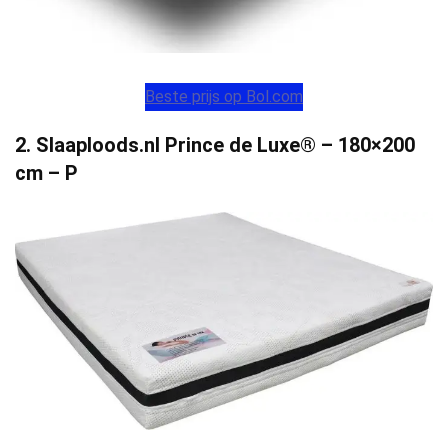
Beste prijs op Bol.com
2. Slaaploods.nl Prince de Luxe® – 180×200
cm – P