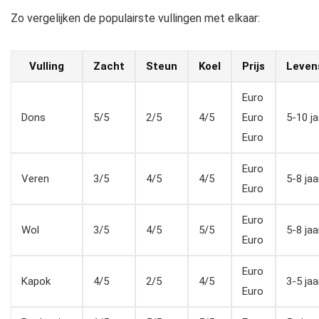
Zo vergelijken de populairste vullingen met elkaar:
Vulling
Zacht
Steun
Koel
Prijs
Leven
Euro
Dons
5/5
2/5
4/5
Euro
5-10 ja
Euro
Euro
Veren
3/5
4/5
4/5
5-8 jaa
Euro
Euro
Wol
3/5
4/5
5/5
5-8 jaa
Euro
Euro
Kapok
4/5
2/5
4/5
3-5 jaa
Euro