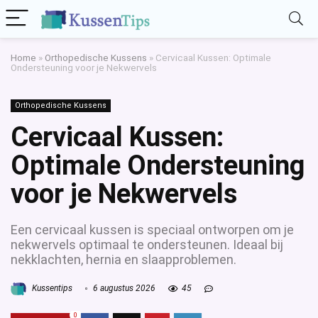
Home
»
Orthopedische Kussens
»
Cervicaal Kussen: Optimale
Ondersteuning voor je Nekwervels
Orthopedische Kussens
Cervicaal Kussen:
Optimale Ondersteuning
voor je Nekwervels
Een cervicaal kussen is speciaal ontworpen om je
nekwervels optimaal te ondersteunen. Ideaal bij
nekklachten, hernia en slaapproblemen.
Kussentips
6 augustus 2026
45
0