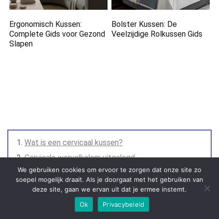
Ergonomisch Kussen:
Bolster Kussen: De
Complete Gids voor Gezond
Veelzijdige Rolkussen Gids
Slapen
Wat is een cervicaal kussen?
Cervicale wervelkolom uitgelegd
We gebruiken cookies om ervoor te zorgen dat onze site zo
De 7 nekwervels
soepel mogelijk draait. Als je doorgaat met het gebruiken van
Waarom ondersteuning belangrijk is
deze site, gaan we ervan uit dat je ermee instemt.
Voor wie is een cervicaal kussen?
Ok
Privacybeleid
Bij nekklachten