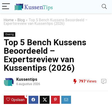
Home
»
Blog
»
Top 5 Bench Kussens Beoordeeld –
Expertsreview van Kussentips (2026)
Overig
Top 5 Bench Kussens
Beoordeeld –
Expertsreview van
Kussentips (2026)
Kussentips
797
Views
6 augustus 2026
0
Opslaan