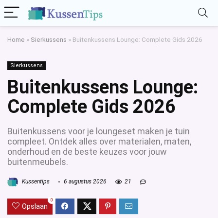
Home
»
Sierkussens
»
Buitenkussens Lounge: Complete Gids 2026
Sierkussens
Buitenkussens Lounge:
Complete Gids 2026
Buitenkussens voor je loungeset maken je tuin
compleet. Ontdek alles over materialen, maten,
onderhoud en de beste keuzes voor jouw
buitenmeubels.
Kussentips
6 augustus 2026
21
0
Opslaan