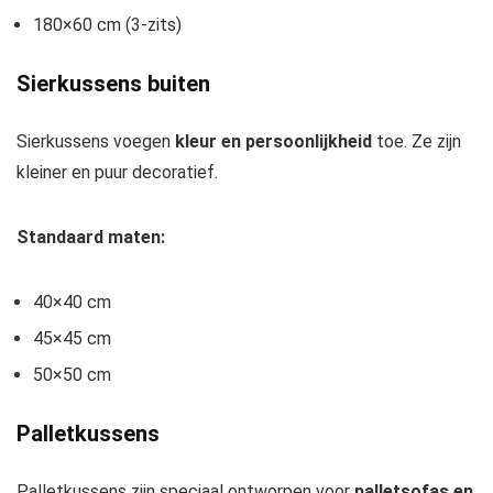
180×60 cm (3-zits)
Sierkussens buiten
Sierkussens voegen
kleur en persoonlijkheid
toe. Ze zijn
kleiner en puur decoratief.
Standaard maten:
40×40 cm
45×45 cm
50×50 cm
Palletkussens
Palletkussens zijn speciaal ontworpen voor
palletsofas en