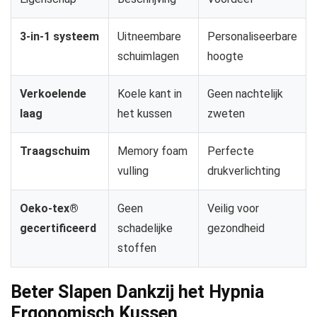
3-in-1 systeem
Uitneembare
Personaliseerbare
schuimlagen
hoogte
Verkoelende
Koele kant in
Geen nachtelijk
laag
het kussen
zweten
Traagschuim
Memory foam
Perfecte
vulling
drukverlichting
Oeko-tex®
Geen
Veilig voor
gecertificeerd
schadelijke
gezondheid
stoffen
Beter Slapen Dankzij het Hypnia
Ergonomisch Kussen