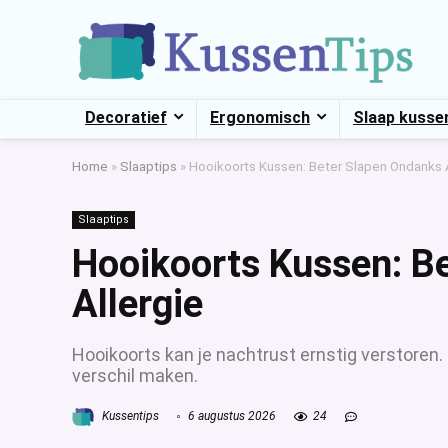
Decoratief
Ergonomisch
Slaap kusse
Home
»
Slaaptips
»
Hooikoorts Kussen: Beter Slapen Ondanks A
Slaaptips
Hooikoorts Kussen: B
Allergie
Hooikoorts kan je nachtrust ernstig verstoren.
verschil maken.
Kussentips
6 augustus 2026
24