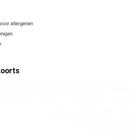
oor allergenen
inigen
n
koorts